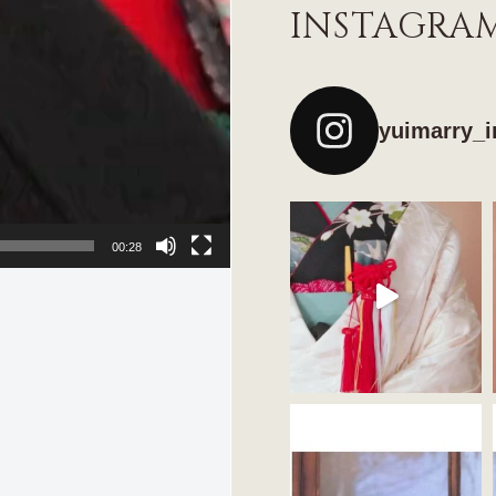
INSTAGRA
yuimarry_i
00:28