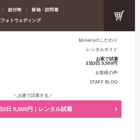
紋付袴
留袖・訪問着
沢フォトウェディング
結marryのこだわり
レンタルガイド
お家で試着
2泊3日 5,500円
お客様の声
STAFF BLOG
＼お家で試着する／
泊3日 5,500円｜レンタル試着