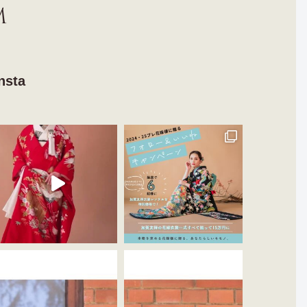
M
nsta