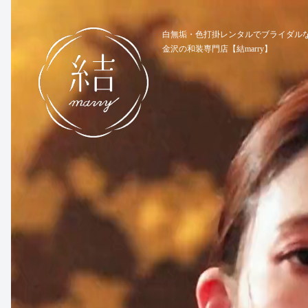
動
画
白無垢・色打掛レンタルでブライダル
金沢の和装専門店【結marry】
プ
レ
ー
ヤ
ー