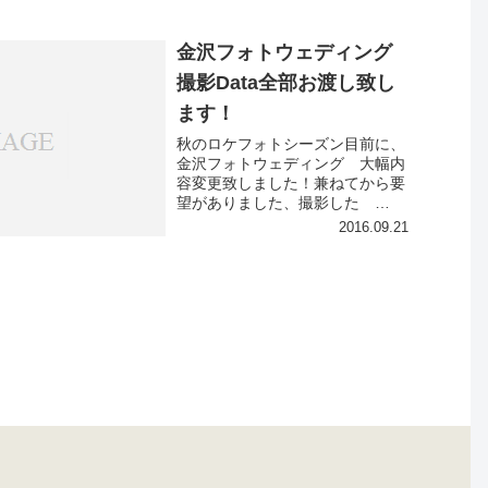
金沢フォトウェディング
撮影Data全部お渡し致し
ます！
秋のロケフォトシーズン目前に、
金沢フォトウェディング 大幅内
容変更致しました！兼ねてから要
望がありました、撮影した
PhotoData 全部DVD-Rに入れて
2016.09.21
お渡しいたします。お渡しした
PhotoDataはもちろん自由にご利
用できますので、...