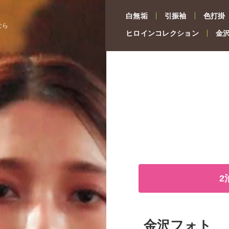
白無垢
引振袖
色打掛
なら
ヒロインコレクション
金
2
金沢フォト