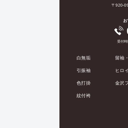
〒920
お
受付時
白無垢
留袖
引振袖
ヒロ
色打掛
金沢
紋付袴