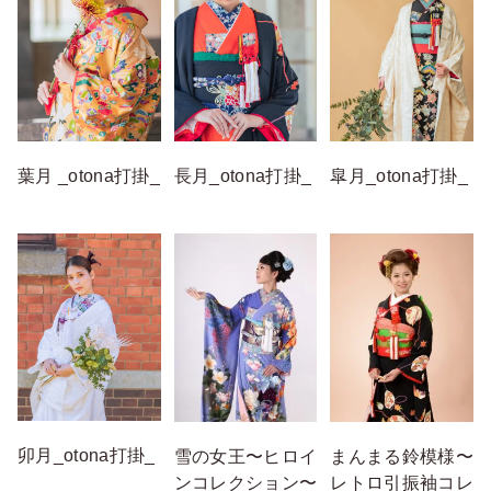
葉月 _otona打掛_
長月_otona打掛_
皐月_otona打掛_
卯月_otona打掛_
雪の女王〜ヒロイ
まんまる鈴模様〜
ンコレクション〜
レトロ引振袖コレ