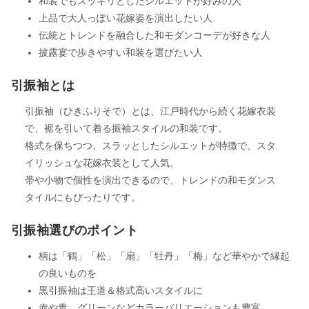
和装でもスッキリとしたシルエットが好みの人
上品で大人っぽい花嫁姿を演出したい人
伝統とトレンドを融合した和モダンコーデが好きな人
披露宴で歩きやすい和装を選びたい人
引振袖とは
引振袖（ひきふりそで）とは、江戸時代から続く花嫁衣装
で、裾を引いて着る振袖スタイルの和装です。
格式を保ちつつ、スラッとしたシルエットが特徴で、スタ
イリッシュな花嫁衣装として人気。
帯や小物で個性を演出できるので、トレンドの和モダンス
タイルにもぴったりです。
引振袖選びのポイント
柄は「鶴」「松」「扇」「牡丹」「梅」など華やかで縁起
の良いものを
黒引振袖は王道＆格式高いスタイルに
赤や青、グリーンなどカラーバリエーションも豊富