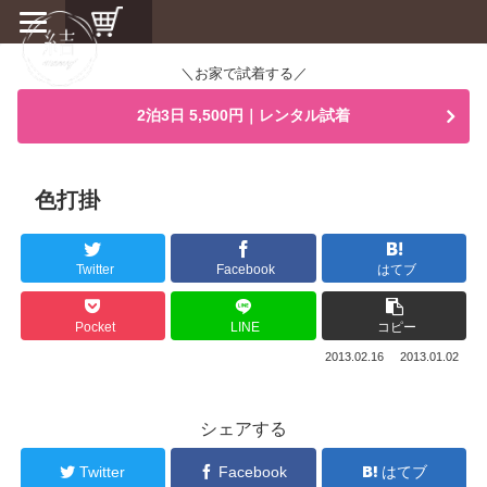
＼お家で試着する／
2泊3日 5,500円｜レンタル試着
色打掛
Twitter
Facebook
はてブ
Pocket
LINE
コピー
2013.02.16
2013.01.02
シェアする
Twitter
Facebook
はてブ