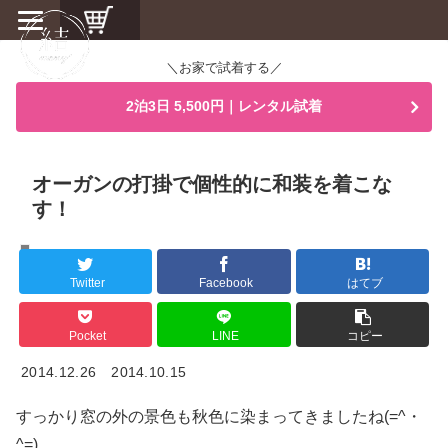
＼お家で試着する／
2泊3日 5,500円｜レンタル試着
オーガンの打掛で個性的に和装を着こな
す！
スタッフブログ
Twitter
Facebook
はてブ
Pocket
LINE
コピー
2014.12.26
2014.10.15
すっかり窓の外の景色も秋色に染まってきましたね(=^・
^=)