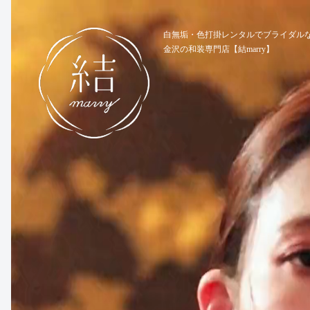
動
画
白無垢・色打掛レンタルでブライダル
金沢の和装専門店【結marry】
プ
レ
ー
ヤ
ー