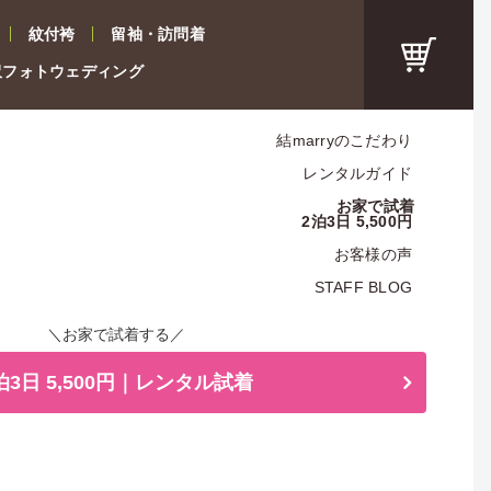
紋付袴
留袖・訪問着
沢フォトウェディング
結marryのこだわり
レンタルガイド
お家で試着
2泊3日 5,500円
お客様の声
STAFF BLOG
＼お家で試着する／
泊3日 5,500円｜レンタル試着