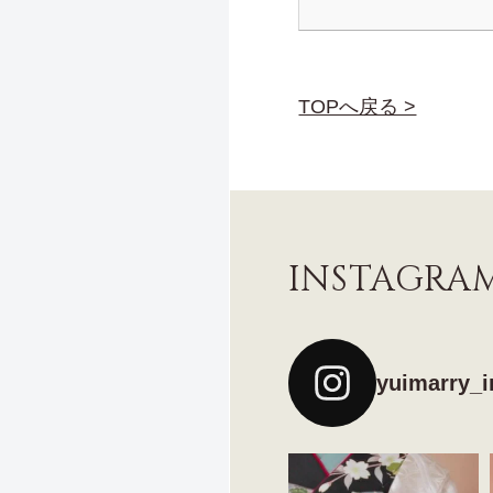
TOPへ戻る >
INSTAGRA
yuimarry_i