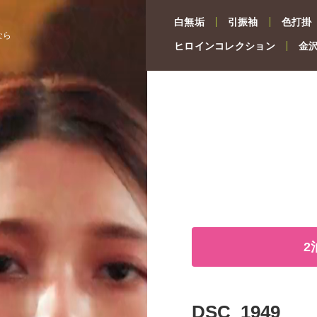
白無垢
引振袖
色打掛
なら
ヒロインコレクション
金
2
DSC_1949