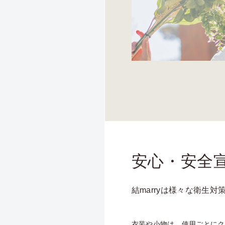
安心・安全
結marryは様々な衛生
衣装や小物は、使用ごとにク