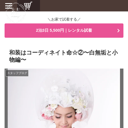
＼お家で試着する／
2泊3日 5,500円｜レンタル試着
和装はコーディネイト命☆②〜白無垢と小
物編〜
スタッフブログ