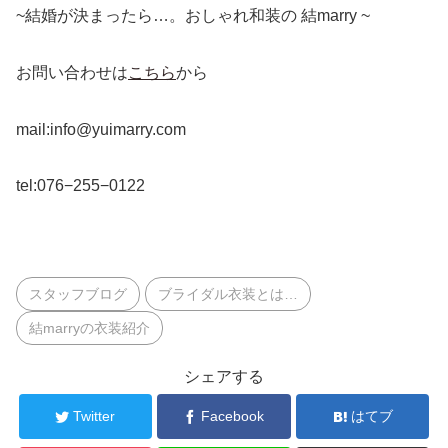
~結婚が決まったら…。おしゃれ和装の 結marry ~
お問い合わせは
こちら
から
mail:info@yuimarry.com
tel:076−255−0122
スタッフブログ
ブライダル衣装とは…
結marryの衣装紹介
シェアする
Twitter
Facebook
はてブ