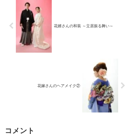
花婿さんの和装 ～立居振る舞い～
花嫁さんのヘアメイク②
コメント