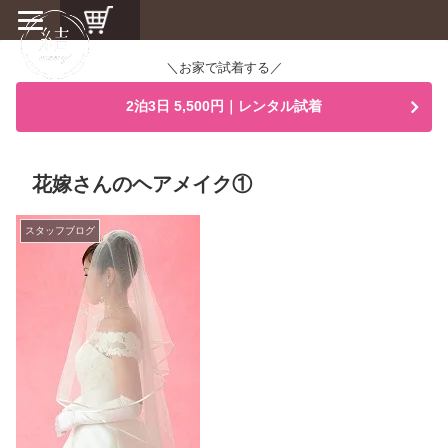
＼お家で試着する／
2泊3日 5,500円｜レンタル試着
花嫁さんのヘアメイク①
スタッフブログ