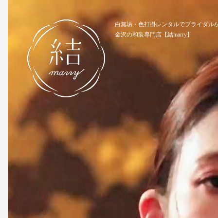
動
画
白無垢・色打掛レンタルでブライダル
金沢の和装専門店【結marry】
プ
レ
ー
ヤ
ー