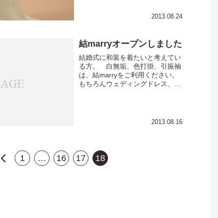
2013.08.24
結marryオープンしました
結婚式に和装を着たいと考えてい
る方。 白無垢、色打掛、引振袖
は、結marryをご利用ください。
もちろんウェディングドレス、カ
ラードレスも素敵なものをリーズ
ナブルな価格でご用意しておりま
す。衣装だけでなく、美容の経験
も豊富なスタッフが、ヘア・...
2013.08.16
前
1
…
16
17
18
へ