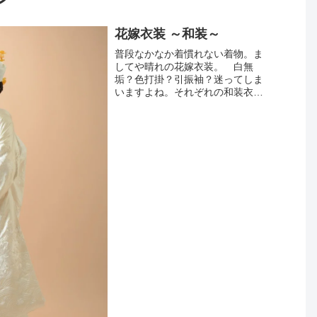
花嫁衣装 ～和装～
普段なかなか着慣れない着物。ま
してや晴れの花嫁衣装。 白無
垢？色打掛？引振袖？迷ってしま
いますよね。それぞれの和装衣装
の印象や特徴からイメージしてみ
てはいかがでしょうか。＜白無垢
＞武家時代から続く、最も格式の
高い正礼装です。白は古来よりの
神...