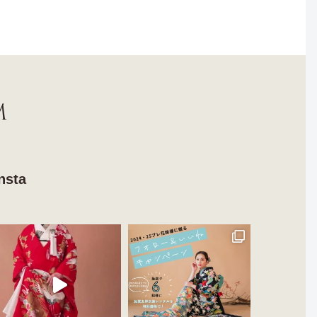
M
nsta