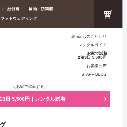
紋付袴
留袖・訪問着
沢フォトウェディング
結marryのこだわり
レンタルガイド
お家で試着
2泊3日 5,500円
お客様の声
STAFF BLOG
＼お家で試着する／
泊3日 5,500円｜レンタル試着
グ