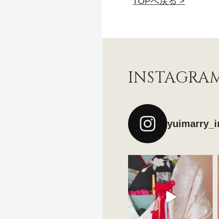
TOPへ戻る >
INSTAGRA
yuimarry_i