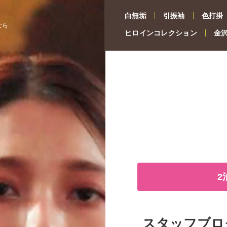
白無垢
引振袖
色打掛
なら
ヒロインコレクション
金
2
スタッフブロ