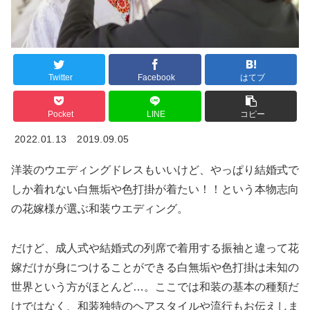
Twitter
Facebook
はてブ
Pocket
LINE
コピー
2022.01.13
2019.09.05
洋装のウエディングドレスもいいけど、やっぱり結婚式で
しか着れない白無垢や色打掛が着たい！！という本物志向
の花嫁様が選ぶ和装ウエディング。
だけど、成人式や結婚式の列席で着用する振袖と違って花
嫁だけが身につけることができる白無垢や色打掛は未知の
世界という方がほとんど…。ここでは和装の基本の種類だ
けではなく、和装独特のヘアスタイルや流行もお伝えしま