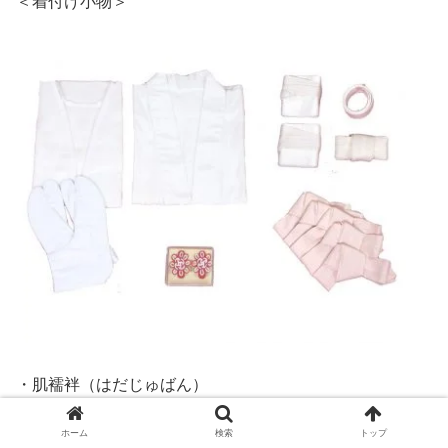
＜着付け小物＞
・肌襦袢（はだじゅばん）
肌襦袢、もしくは肌着とも呼ばれます。和装の下着に当た
ホーム
検索
トップ
るもの。