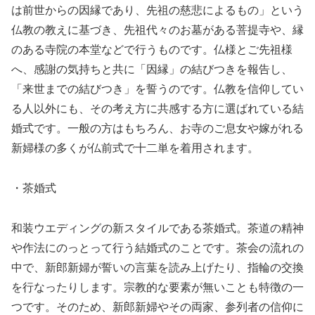
は前世からの因縁であり、先祖の慈悲によるもの」という
仏教の教えに基づき、先祖代々のお墓がある菩提寺や、縁
のある寺院の本堂などで行うものです。仏様とご先祖様
へ、感謝の気持ちと共に「因縁」の結びつきを報告し、
「来世までの結びつき」を誓うのです。仏教を信仰してい
る人以外にも、その考え方に共感する方に選ばれている結
婚式です。一般の方はもちろん、お寺のご息女や嫁がれる
新婦様の多くが仏前式で十二単を着用されます。
・茶婚式
和装ウエディングの新スタイルである茶婚式。茶道の精神
や作法にのっとって行う結婚式のことです。茶会の流れの
中で、新郎新婦が誓いの言葉を読み上げたり、指輪の交換
を行なったりします。宗教的な要素が無いことも特徴の一
つです。そのため、新郎新婦やその両家、参列者の信仰に