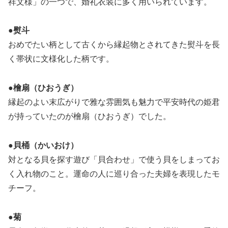
祥文様」の一つで、婚礼衣装に多く用いられています。
●
熨斗
おめでたい柄として古くから縁起物とされてきた熨斗を長
く帯状に文様化した柄です。
●
檜扇（ひおうぎ）
縁起のよい末広がりで雅な雰囲気も魅力で平安時代の姫君
が持っていたのが檜扇（ひおうぎ）でした。
●
貝桶（かいおけ）
対となる貝を探す遊び「貝合わせ」で使う貝をしまってお
く入れ物のこと。運命の人に巡り合った夫婦を表現したモ
チーフ。
●
菊