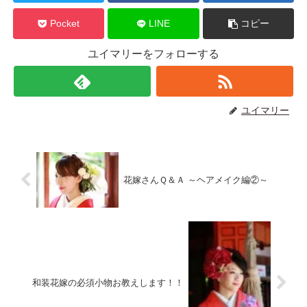
Pocket
LINE
コピー
ユイマリーをフォローする
ユイマリー
花嫁さんＱ＆Ａ ～ヘアメイク編②～
和装花嫁の必須小物お教えします！！